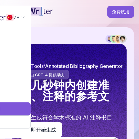
免费试用
ZH
主页
Tools
Annotated Bibliography Generator
由 GPT-4 提供动力
在几秒钟内创建准
确、注释的参考文
献
用
轻松生成符合学术标准的 AI 注释书目
立即开始生成