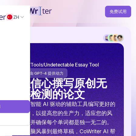
免费试用
ZH
主页
Tools
Undetectable Essay Tool
由 GPT-4 提供动力
以信心撰写原创无
法检测的论文
使用智能 AI 驱动的辅助工具编写更好的
用
草稿，以提高您的生产力，适应您的风
格，并确保每个单词都是独一无二的。
从头脑风暴到最终草稿，CoWriter AI 帮