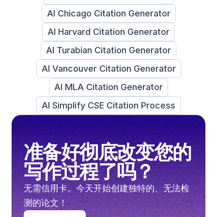
AI Chicago Citation Generator
AI Harvard Citation Generator
AI Turabian Citation Generator
AI Vancouver Citation Generator
AI MLA Citation Generator
AI Simplify CSE Citation Process
准备好彻底改变您的
写作过程了吗？
无需信用卡。今天开始创建独特的、无法检
测的论文！