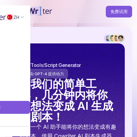
免费试用
ZH
主页
Tools
Script Generator
由 GPT-4 提供动力
用我们的简单工
具，几分钟内将你
的想法变成 AI 生成
用
的剧本！
想象一个 AI 助手能将你的想法变成有趣
的剧本。使用 Cowriter AI 剧本生成器，