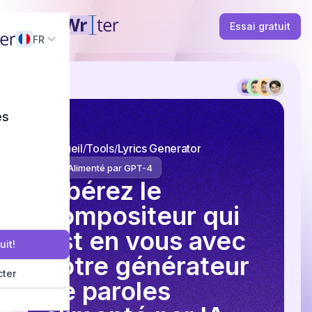
Essai gratuit
FR
és
Accueil
Tools
Lyrics Generator
Alimenté par GPT-4
Libérez le
compositeur qui
est en vous avec
uit!
notre générateur
ter
de paroles