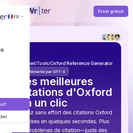
Essai gratuit
FR
és
Accueil
Tools
Oxford Reference Generator
Alimenté par GPT-4
Les meilleures
citations d'Oxford
en un clic
uit!
Créez sans effort des citations Oxford
ter
précises en quelques secondes. Plus
de problèmes de citation—juste des