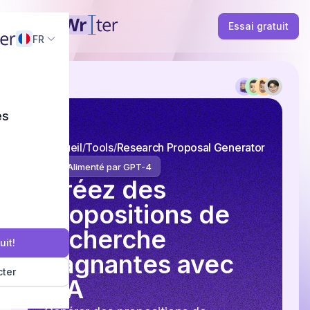
Essai gratuit
FR
és
Accueil
Tools
Research Proposal Generator
Alimenté par GPT-4
Créez des
propositions de
recherche
uit!
gagnantes avec
ter
l'IA