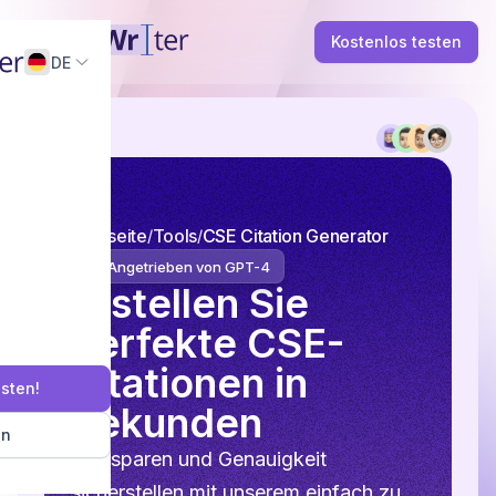
Kostenlos testen
DE
Startseite
Tools
CSE Citation Generator
Angetrieben von GPT-4
Erstellen Sie
perfekte CSE-
Zitationen in
esten!
Sekunden
en
Zeit sparen und Genauigkeit
sicherstellen mit unserem einfach zu