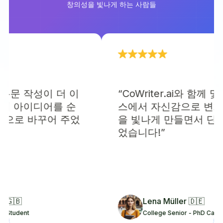
창의성을 빛나게 하는 사람들
 논문 작성이 더 이
“CoWriter.ai와 함께 몇 
 아이디어를 순
스에서 자신감으로 변화했습
로 바꾸어 주었
을 빛나게 만들면서 단계별
었습니다!”
🇧
Lena Müller 󠁧󠁢󠁥󠁮󠁧🇩🇪
udent
College Senior - PhD Candidate