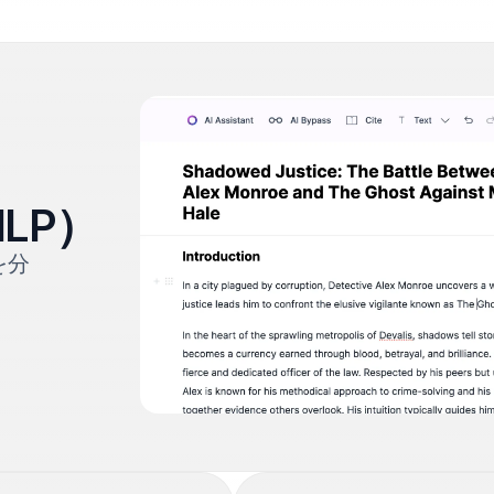
LP）
を分