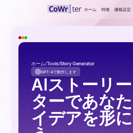
ホーム
特徴
価格設定
ホーム
Tools
Story Generator
GPT-4で動作します
AIストーリ
ターであなた
イデアを形に