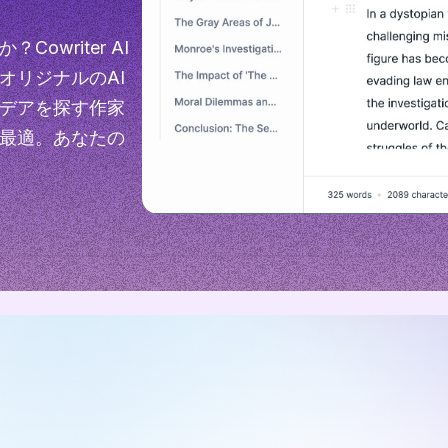
writer AI
オリジナルのAI
デアを探す作家
最適。あなたの