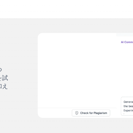
つ
を試
加え