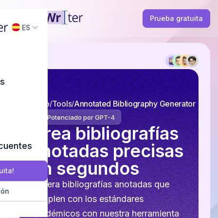
Prueba gratuita
ES
as
Inicio
Tools
Annotated Bibliography Generator
Potenciado por GPT-4
Crea bibliografías
anotadas precisas
ecuentes
en segundos
uita!
Genera bibliografías anotadas que
ión
cumplen con los estándares
académicos con nuestra herramienta