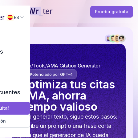
Prueba gratuita
ES
as
Inicio
Tools
AMA Citation Generator
Potenciado por GPT-4
Optimiza tus citas
AMA, ahorra
ecuentes
tiempo valioso
uita!
Para generar texto, sigue estos pasos:
ión
Escribe un prompt o una frase corta
para que el generador de IA pueda