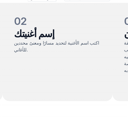
02
ن
إسم أغنيتك
ة
اكتب اسم الأغنية لتحديد مسارًا ومعنىً محددين
جب
للأغاني.
يه
صة
.