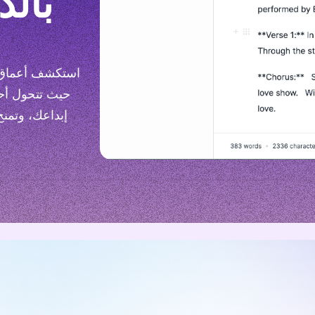
بالذ
استكشف أعماق ال
حيث تتحول أحل
إبداعك، وتمنح