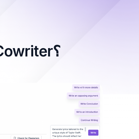
كيف يعمل أداة إنشاء الأغاني لدي Cowriter؟