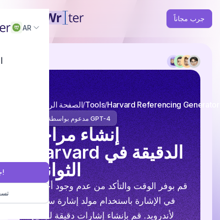
جرب مجاناً
AR
ا
Harvard Referencing Generator
Tools
الصفحة الرئيسية
مدعوم بواسطة GPT-4
إنشاء مراجع
Harvard الدقيقة في
الثواني
جرب مجاناً!
قم بوفر الوقت والتأكد من عدم وجود أخطاء
تسج
في الإشارة باستخدام مولد إشارة سبايدر
لأندرويد. قم بإنشاء إشارات دقيقة لجميع