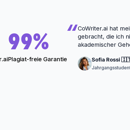
CoWriter.ai hat me
99%
gebracht, die ich n
akademischer Geh
.ai
Plagiat-freie Garantie
Sofia Rossi 🇮
Jahrgangsstudent